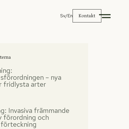
Sv
/En
Kontakt
terna
ning:
sförordningen – nya
r fridlysta arter
ng: Invasiva främmande
y förordning och
 förteckning