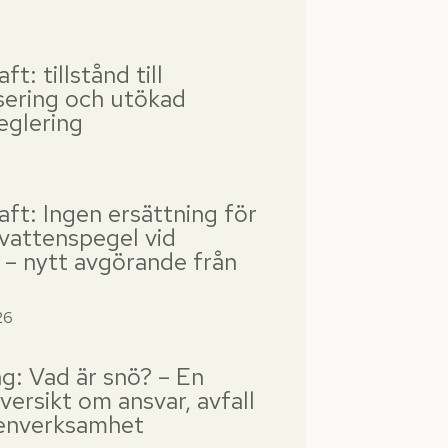
t: tillstånd till
isering och utökad
eglering
aft: Ingen ersättning för
 vattenspegel vid
g – nytt avgörande från
26
ng: Vad är snö? – En
översikt om ansvar, avfall
enverksamhet