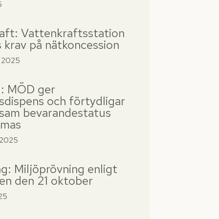
6
aft: Vattenkraftsstation
 krav på nätkoncession
 2025
d: MÖD ger
sdispens och förtydligar
sam bevarandestatus
ömas
 2025
g: Miljöprövning enligt
ken den 21 oktober
25