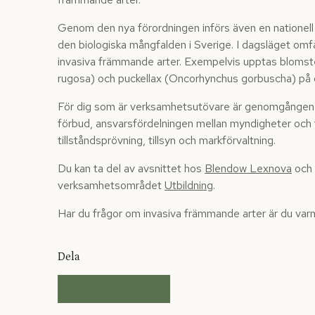
Genom den nya förordningen införs även en nationel
den biologiska mångfalden i Sverige. I dagsläget omfa
invasiva främmande arter. Exempelvis upptas blomste
rugosa) och puckellax (Oncorhynchus gorbuscha) på 
För dig som är verksamhetsutövare är genomgången s
förbud, ansvarsfördelningen mellan myndigheter och
tillståndsprövning, tillsyn och markförvaltning.
Du kan ta del av avsnittet hos
Blendow Lexnova
och 
verksamhetsområdet
Utbildning
.
Har du frågor om invasiva främmande arter är du var
Dela