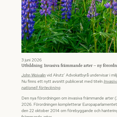
3 juni 2026
Utbildning: Invasiva främmande arter – ny förordn
John Woivalin
vid Alrutz’ Advokatbyrå undervisar i m
Nu finns ett nytt avsnitt publicerat med titeln
Invasi
nationell förteckning
.
Den nya förordningen om invasiva främmande arter (2
2026. Förordningen kompletterar Europaparlamentets
den 22 oktober 2014 om förebyggande och hantering a
främmande arter.