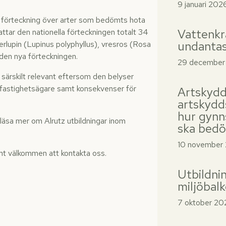
9 januari 202
l förteckning över arter som bedömts hota
Vattenkr
ttar den nationella förteckningen totalt 34
undantas
rlupin (Lupinus polyphyllus), vresros (Rosa
den nya förteckningen.
29 december
ärskilt relevant eftersom den belyser
 fastighetsägare samt konsekvenser för
Artskyd
artskydd
hur gynn
läsa mer om Alrutz utbildningar inom
ska bed
10 november
mt välkommen att kontakta oss.
Utbildnin
miljöbal
7 oktober 20