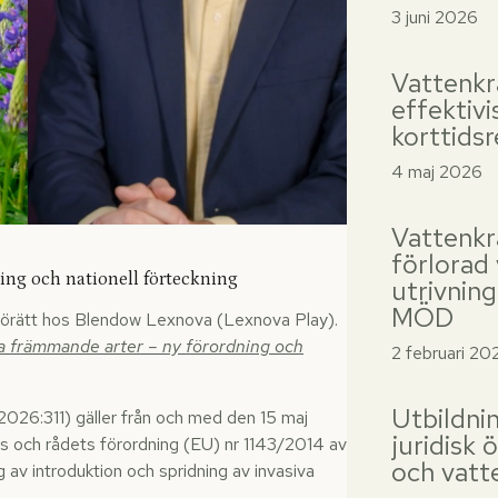
3 juni 2026
Vattenkraf
effektiv
korttidsr
4 maj 2026
Vattenkr
förlorad
ing och nationell förteckning
utrivnin
MÖD
iljörätt hos Blendow Lexnova (Lexnova Play).
va främmande arter – ny förordning och
2 februari 20
Utbildni
026:311) gäller från och med den 15 maj
juridisk 
 och rådets förordning (EU) nr 1143/2014 av
och vatt
v introduktion och spridning av invasiva