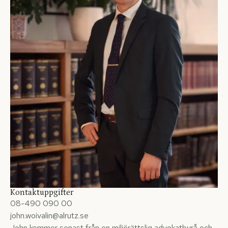
Kontaktuppgifter
08-490 090 00
john.woivalin@alrutz.se
John kommer senast från en miljörättslig advokatbyrå och