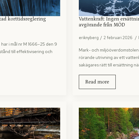
ökad korttidsreglering
Vattenkraft: Ingen ersättni
avgörande från MÖD
eriknyberg
2 februari 2026
 har i mål nr M 1666–25 den 9
Mark- och miljööverdomstolen 
ånd till effektivisering och
rörande utrivning av ett vatten
sakägares rätt till ersättning n
Read more