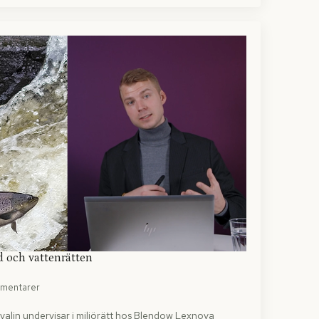
 och vattenrätten
mmentarer
alin undervisar i miljörätt hos Blendow Lexnova