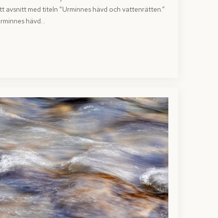
tt avsnitt med titeln ”Urminnes hävd och vattenrätten.”
 urminnes hävd…