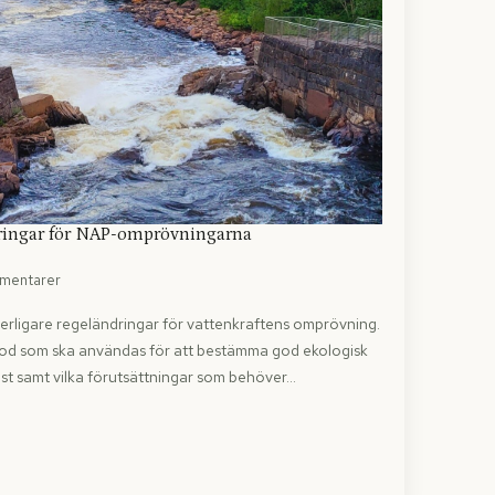
ndringar för NAP-omprövningarna
mmentarer
erligare regeländringar för vattenkraftens omprövning.
od som ska användas för att bestämma god ekologisk
st samt vilka förutsättningar som behöver…