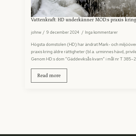
Vattenkraft: HD underkänner MÖD:s praxis krin
johnw
9 december 2024
Inga kommentarer
Högsta domstolen (HD) har ändrat Mark- och miljööve
praxis kring äldre rättigheter (bl.a. urminnes hävd, pri
Genom HD:s dom ”Gäddeviksås kvarn” i mål nr T 385–
Read more