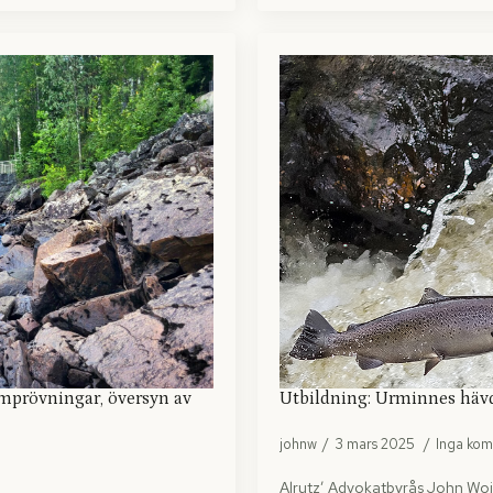
omprövningar, översyn av
Utbildning: Urminnes hävd
johnw
3 mars 2025
Inga ko
Alrutz’ Advokatbyrås John Woiv