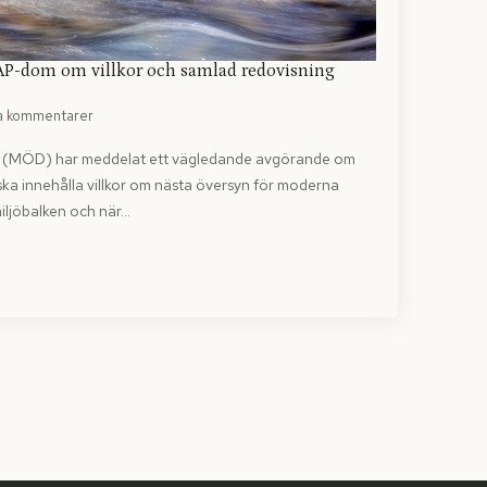
AP-dom om villkor och samlad redovisning
a kommentarer
n (MÖD) har meddelat ett vägledande avgörande om
a innehålla villkor om nästa översyn för moderna
 miljöbalken och när…