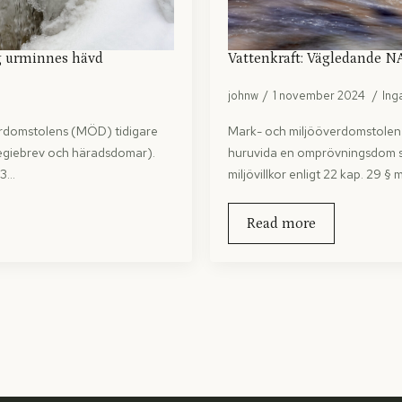
g urminnes hävd
Vattenkraft: Vägledande N
johnw
1 november 2024
Ing
rdomstolens (MÖD) tidigare
Mark- och miljööverdomstole
vilegiebrev och häradsdomar).
huruvida en omprövningsdom sk
23…
miljövillkor enligt 22 kap. 29 §
Read more