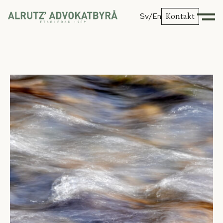
Sv
/En
Kontakt