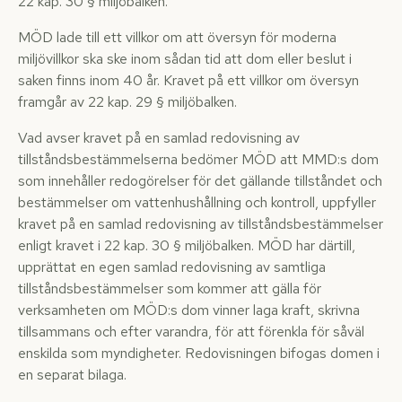
22 kap. 30 § miljöbalken.
MÖD lade till ett villkor om att översyn för moderna
miljövillkor ska ske inom sådan tid att dom eller beslut i
saken finns inom 40 år. Kravet på ett villkor om översyn
framgår av 22 kap. 29 § miljöbalken.
Vad avser kravet på en samlad redovisning av
tillståndsbestämmelserna bedömer MÖD att MMD:s dom
som innehåller redogörelser för det gällande tillståndet och
bestämmelser om vattenhushållning och kontroll, uppfyller
kravet på en samlad redovisning av tillståndsbestämmelser
enligt kravet i 22 kap. 30 § miljöbalken. MÖD har därtill,
upprättat en egen samlad redovisning av samtliga
tillståndsbestämmelser som kommer att gälla för
verksamheten om MÖD:s dom vinner laga kraft, skrivna
tillsammans och efter varandra, för att förenkla för såväl
enskilda som myndigheter. Redovisningen bifogas domen i
en separat bilaga.