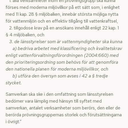
1. alla verksamheter inom en prövningsgrupp ska kunna
förses med moderna miljövillkor på ett sätt som, i enlighet
med 11 kap. 28 § miljöbalken, innebär största möjliga nytta
för vattenmiljön och en effektiv tillgång till vattenkraftsel,
2. tillgodose krav på en ansökans innehåll enligt 22 kap. 1
§ 4 miljöbalken, och
3. de länsstyrelser som är vattenmyndigheter ska kunna
a) bedriva arbetet med klassificering och kvalitetskrav
enligt vattenförvaltningsförordningen (2004:660) med
den prioriteringsordning som behövs för att genomföra
den nationella planen för moderna miljövillkor, och
b) utföra den översyn som avses i 42 a § tredje
stycket.
Samverkan ska ske i den omfattning som länsstyrelsen
bedömer vara lämplig med hänsyn till syftet med
samverkan, antalet verksamheter som berörs, den eller de
berörda prövningsgruppernas storlek och förutsättningarna
i övrigt.”