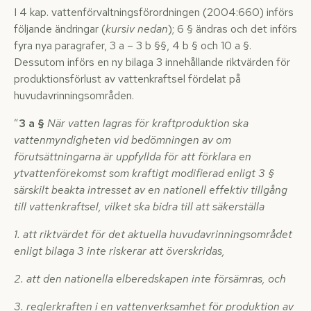
I 4 kap. vattenförvaltningsförordningen (2004:660) införs
följande ändringar (
kursiv nedan
); 6 § ändras och det införs
fyra nya paragrafer, 3 a – 3 b §§, 4 b § och 10 a §.
Dessutom införs en ny bilaga 3 innehållande riktvärden för
produktionsförlust av vattenkraftsel fördelat på
huvudavrinningsområden.
”
3 a §
När vatten lagras för kraftproduktion ska
vattenmyndigheten vid bedömningen av om
förutsättningarna är uppfyllda för att förklara en
ytvattenförekomst som kraftigt modifierad enligt 3 §
särskilt beakta intresset av en nationell effektiv tillgång
till vattenkraftsel, vilket ska bidra till att säkerställa
1. att riktvärdet för det aktuella huvudavrinningsområdet
enligt bilaga 3 inte riskerar att överskridas,
2. att den nationella elberedskapen inte försämras, och
3. reglerkraften i en vattenverksamhet för produktion av