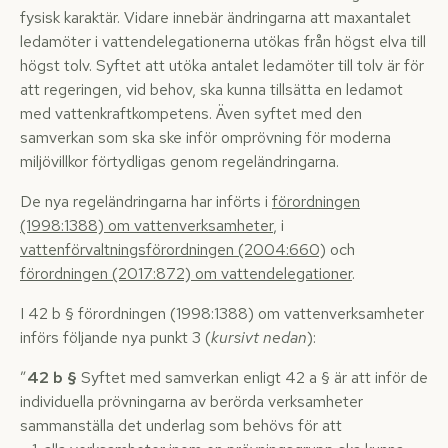
fysisk karaktär. Vidare innebär ändringarna att maxantalet
ledamöter i vattendelegationerna utökas från högst elva till
högst tolv. Syftet att utöka antalet ledamöter till tolv är för
att regeringen, vid behov, ska kunna tillsätta en ledamot
med vattenkraftkompetens. Även syftet med den
samverkan som ska ske inför omprövning för moderna
miljövillkor förtydligas genom regeländringarna.
De nya regeländringarna har införts i
förordningen
(1998:1388) om vattenverksamheter
, i
vattenförvaltningsförordningen (2004:660)
och
förordningen (2017:872) om vattendelegationer
.
I 42 b § förordningen (1998:1388) om vattenverksamheter
införs följande nya punkt 3 (
kursivt nedan
):
”
42 b §
Syftet med samverkan enligt 42 a § är att inför de
individuella prövningarna av berörda verksamheter
sammanställa det underlag som behövs för att