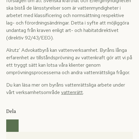
förslagen om att Svenska kraftnät och Energimyndigheten
ska bistå de länsstyrelser som är vattenmyndigheter i
arbetet med klassificering och normsättning respektive
lag- och förordningsändringar. Detta i syfte att möjliggöra
undantag från kraven enligt art- och habitatdirektivet
(direktiv 92/43/EEG).
Alrutz’ Advokatbyrå kan vattenverksamhet. Byråns långa
erfarenhet av tillståndsprövning av vattenkraft gör att vi på
ett tryggt sätt kan lotsa våra klienter genom
omprövningsprocesserna och andra vattenrättsliga frågor.
Du kan läsa mer om byråns vattenrättsliga arbete under
vårt verksamhetsområde
vattenrätt
.
Dela