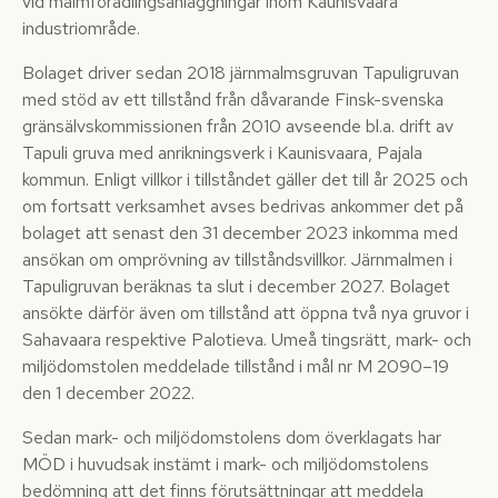
vid malmförädlingsanläggningar inom Kaunisvaara
industriområde.
Bolaget driver sedan 2018 järnmalmsgruvan Tapuligruvan
med stöd av ett tillstånd från dåvarande Finsk-svenska
gränsälvskommissionen från 2010 avseende bl.a. drift av
Tapuli gruva med anrikningsverk i Kaunisvaara, Pajala
kommun. Enligt villkor i tillståndet gäller det till år 2025 och
om fortsatt verksamhet avses bedrivas ankommer det på
bolaget att senast den 31 december 2023 inkomma med
ansökan om omprövning av tillståndsvillkor. Järnmalmen i
Tapuligruvan beräknas ta slut i december 2027. Bolaget
ansökte därför även om tillstånd att öppna två nya gruvor i
Sahavaara respektive Palotieva. Umeå tingsrätt, mark- och
miljödomstolen meddelade tillstånd i mål nr M 2090–19
den 1 december 2022.
Sedan mark- och miljödomstolens dom överklagats har
MÖD i huvudsak instämt i mark- och miljödomstolens
bedömning att det finns förutsättningar att meddela