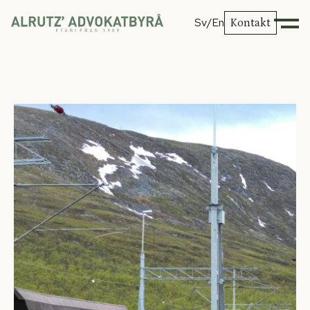
Sv
/En
Kontakt