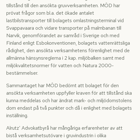
tillstånd till den ansökta gruvverksamheten. MÖD har
prövat frågor som bl.a. det ökade antalet
lastbilstransporter till bolagets omlastningsterminal vid
Svappavaara och vidare transporter på malmbanan till
Narvik, genomförandet av samråd i Sverige och med
Finland enligt Esbokonventionen, bolagets vattenrättsliga
rådighet, den ansökta verksamhetens förenlighet med de
allmänna hänsynsreglerna i 2 kap. miljöbalken samt med
miljökvalitetsnormer för vatten och Natura 2000-
bestämmelser.
Sammantaget har MÖD bedömt att bolaget för den
ansökta verksamheten uppfyller kraven för att tillstånd ska
kunna meddelas och har ändrat mark- och miljödomstolens
dom endast på två punkter och då i enlighet med bolagets
inställning.
Alrutz’ Advokatbyrå har mångåriga erfarenheter av att
bistå verksamhetsutövare i gruvindustrin i olika