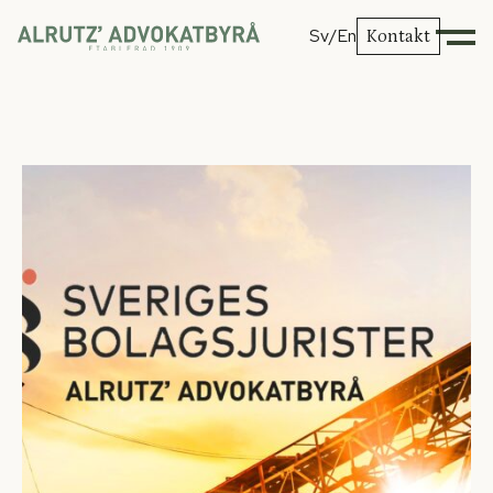
Sv
/En
Kontakt