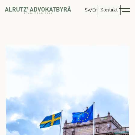
Sv
/En
Kontakt