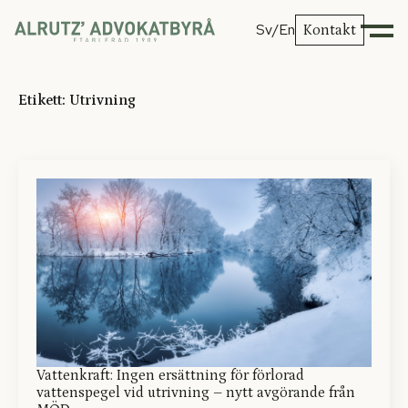
Sv
/En
Kontakt
Etikett:
Utrivning
Vattenkraft: Ingen ersättning för förlorad
vattenspegel vid utrivning – nytt avgörande från