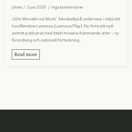
johnw
3 juni 2026
Inga kommentarer
John Woivalin vid Alrutz’ Advokatbyrå undervisar i miljörätt
hos Blendow Lexnova (Lexnova Play). Nu finns ett nytt
avsnitt publicerat med titeln Invasiva främmande arter – ny
förordning och nationell förteckning.…
Read more