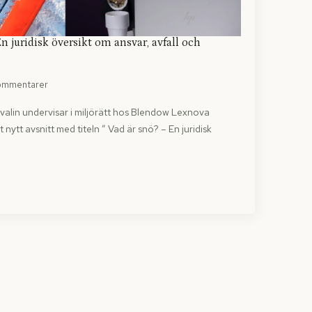
n juridisk översikt om ansvar, avfall och
kommentarer
alin undervisar i miljörätt hos Blendow Lexnova
 nytt avsnitt med titeln ” Vad är snö? – En juridisk