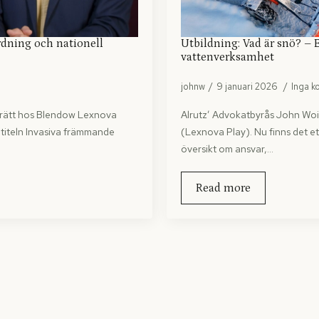
rdning och nationell
Utbildning: Vad är snö? – E
vattenverksamhet
johnw
9 januari 2026
Inga 
jörätt hos Blendow Lexnova
Alrutz’ Advokatbyrås John Woiv
d titeln Invasiva främmande
(Lexnova Play). Nu finns det ett
översikt om ansvar,…
Read more