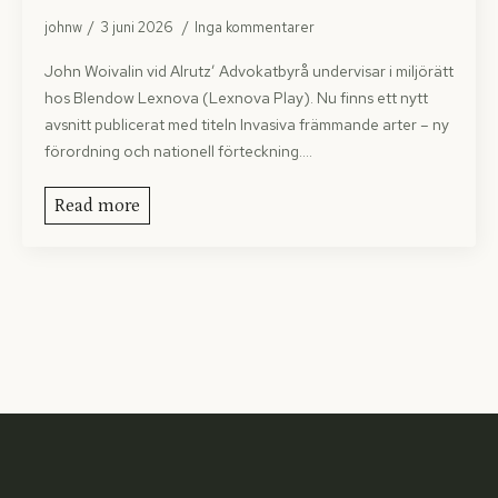
johnw
3 juni 2026
Inga kommentarer
John Woivalin vid Alrutz’ Advokatbyrå undervisar i miljörätt
hos Blendow Lexnova (Lexnova Play). Nu finns ett nytt
avsnitt publicerat med titeln Invasiva främmande arter – ny
förordning och nationell förteckning.…
Read more