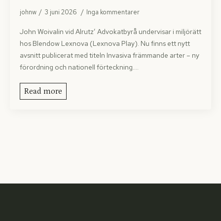
johnw
3 juni 2026
Inga kommentarer
John Woivalin vid Alrutz’ Advokatbyrå undervisar i miljörätt
hos Blendow Lexnova (Lexnova Play). Nu finns ett nytt
avsnitt publicerat med titeln Invasiva främmande arter – ny
förordning och nationell förteckning.…
Read more