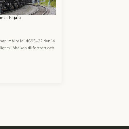
et i Pajala
ar i mål nr M 14695–22 den 14
igt miljöbalken till fortsatt och