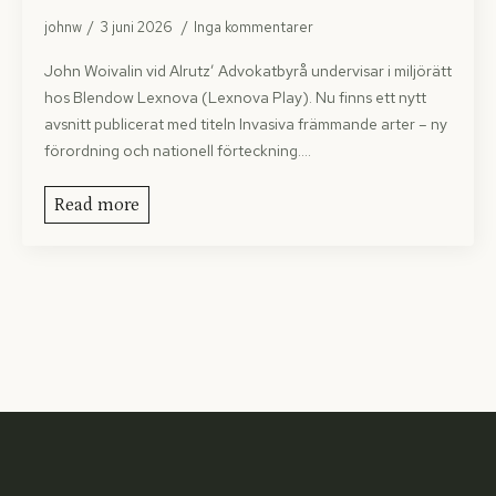
johnw
3 juni 2026
Inga kommentarer
John Woivalin vid Alrutz’ Advokatbyrå undervisar i miljörätt
hos Blendow Lexnova (Lexnova Play). Nu finns ett nytt
avsnitt publicerat med titeln Invasiva främmande arter – ny
förordning och nationell förteckning.…
Read more