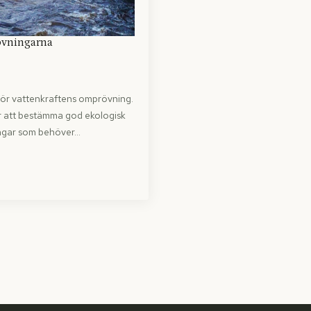
rövningarna
för vattenkraftens omprövning.
 att bestämma god ekologisk
ningar som behöver…