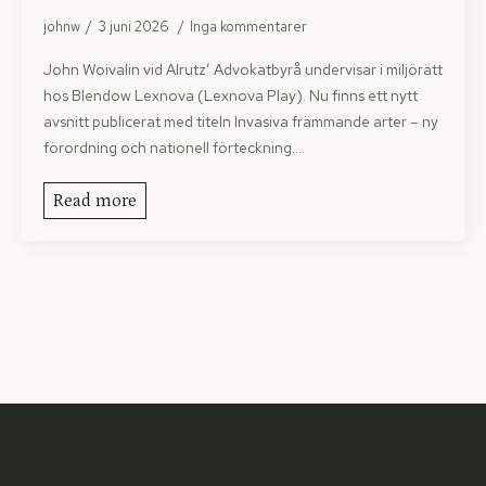
johnw
3 juni 2026
Inga kommentarer
John Woivalin vid Alrutz’ Advokatbyrå undervisar i miljörätt
hos Blendow Lexnova (Lexnova Play). Nu finns ett nytt
avsnitt publicerat med titeln Invasiva främmande arter – ny
förordning och nationell förteckning.…
Read more