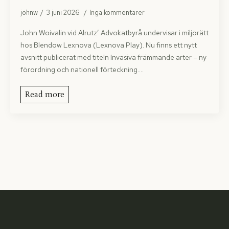
johnw
3 juni 2026
Inga kommentarer
John Woivalin vid Alrutz’ Advokatbyrå undervisar i miljörätt
hos Blendow Lexnova (Lexnova Play). Nu finns ett nytt
avsnitt publicerat med titeln Invasiva främmande arter – ny
förordning och nationell förteckning.…
Read more