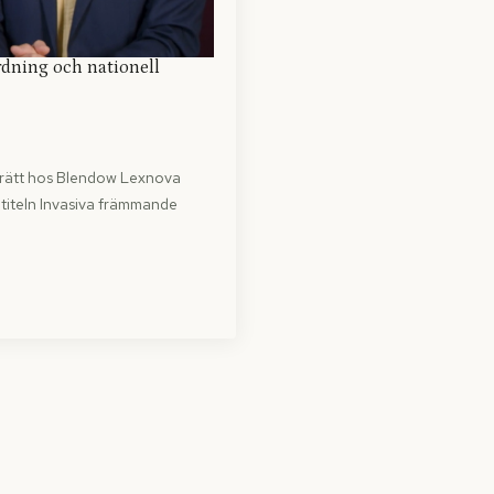
rdning och nationell
jörätt hos Blendow Lexnova
d titeln Invasiva främmande