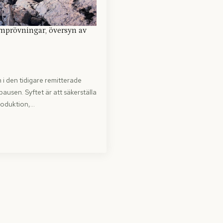
omprövningar, översyn av
 i den tidigare remitterade
en. Syftet är att säkerställa
roduktion,…