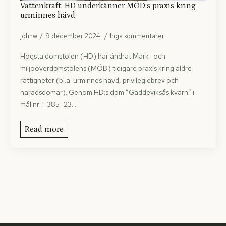
Vattenkraft: HD underkänner MÖD:s praxis kring
urminnes hävd
johnw
9 december 2024
Inga kommentarer
Högsta domstolen (HD) har ändrat Mark- och
miljööverdomstolens (MÖD) tidigare praxis kring äldre
rättigheter (bl.a. urminnes hävd, privilegiebrev och
häradsdomar). Genom HD:s dom ”Gäddeviksås kvarn” i
mål nr T 385–23…
Read more