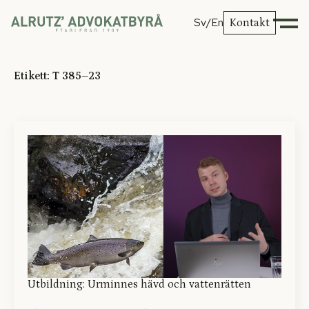
Sv
/En
Kontakt
Etikett:
T 385–23
Utbildning: Urminnes hävd och vattenrätten