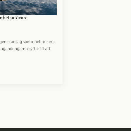
amhetsutövare
gens förslag som innebär flera
gändring­arna syftar till att