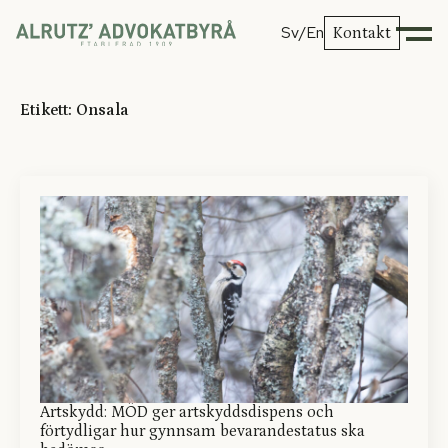
Sv
/En
Kontakt
Etikett:
Onsala
Artskydd: MÖD ger artskyddsdispens och
förtydligar hur gynnsam bevarandestatus ska