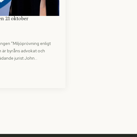
en 21 oktober
ingen ”Miljöprövning enligt
en är byråns advokat och
ädande jurist John…