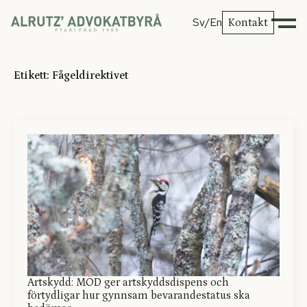
Sv
/En
Kontakt
Etikett:
Fågeldirektivet
Artskydd: MÖD ger artskyddsdispens och
förtydligar hur gynnsam bevarandestatus ska