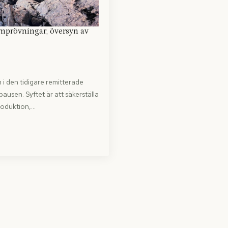
omprövningar, översyn av
 i den tidigare remitterade
en. Syftet är att säkerställa
roduktion,…