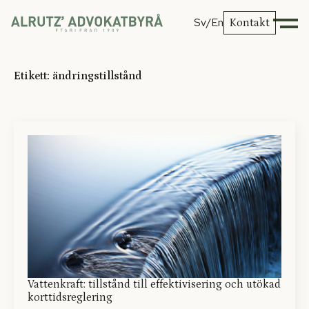
Sv
/En
Kontakt
Etikett:
ändringstillstånd
Vattenkraft: tillstånd till effektivisering och utökad
korttidsreglering