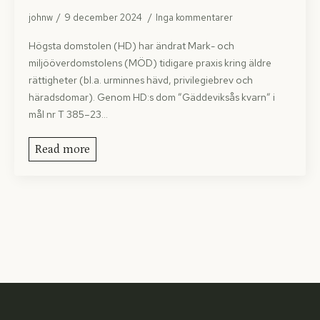
johnw
9 december 2024
Inga kommentarer
Högsta domstolen (HD) har ändrat Mark- och
miljööverdomstolens (MÖD) tidigare praxis kring äldre
rättigheter (bl.a. urminnes hävd, privilegiebrev och
häradsdomar). Genom HD:s dom ”Gäddeviksås kvarn” i
mål nr T 385–23…
Read more