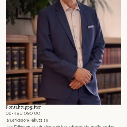
Kontaktuppgifter
08-490 090 00
jan.eriksson@alrutz.se
Jan Eriksson är advokat och har arbetat vid byrån sedan