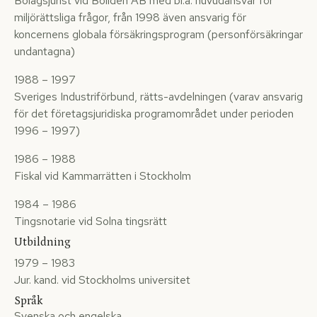
Bolagsjurist vid Boliden AB med bl.a. huvudansvar för
miljörättsliga frågor, från 1998 även ansvarig för
koncernens globala försäkringsprogram (personförsäkringar
undantagna)
1988 – 1997
Sveriges Industriförbund, rätts-avdelningen (varav ansvarig
för det företagsjuridiska programområdet under perioden
1996 – 1997)
1986 – 1988
Fiskal vid Kammarrätten i Stockholm
1984 – 1986
Tingsnotarie vid Solna tingsrätt
Utbildning
1979 – 1983
Jur. kand. vid Stockholms universitet
Språk
Svenska och engelska