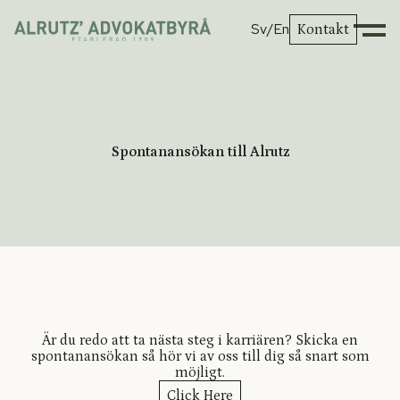
Sv
/En
Kontakt
Spontanansökan till Alrutz
Är du redo att ta nästa steg i karriären? Skicka en
spontanansökan så hör vi av oss till dig så snart som
möjligt.
Click Here